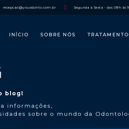
recepcao@youodonto.com.br
Segunda à Sexta - das 08h ás 
INÍCIO
SOBRE NÓS
TRATAMENTO
G
 blog!
ra informações,
sidades sobre o mundo da Odontolog