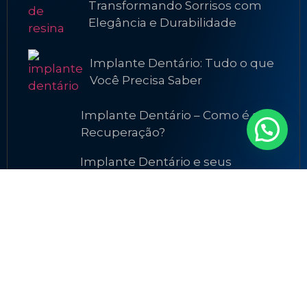
Transformando Sorrisos com
Elegância e Durabilidade
Implante Dentário: Tudo o que
Você Precisa Saber
Implante Dentário – Como é a
Recuperação?
Implante Dentário e seus
Benefícios Estéticos